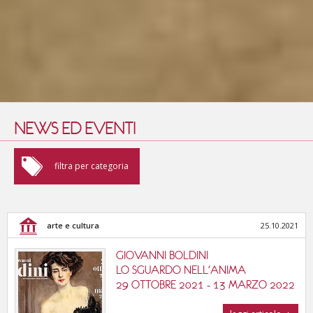
NEWS ED EVENTI
arte e cultura
filtra per categoria
fiere e convegni
arte e cultura
25.10.2021
enogastronomia
GIOVANNI BOLDINI
sport e benessere
LO SGUARDO NELL'ANIMA
29 OTTOBRE 2021 - 13 MARZO 2022
cinema, musica e teatri