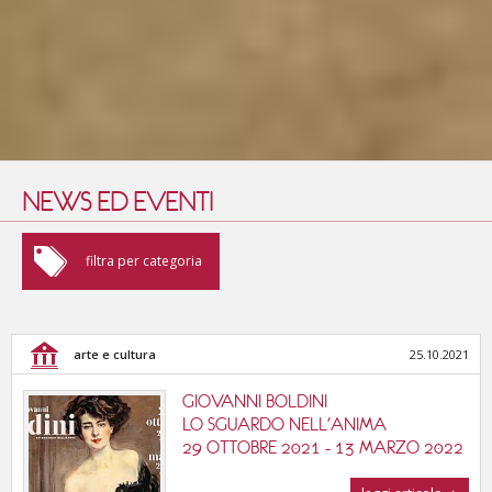
NEWS ED EVENTI
arte e cultura
filtra per categoria
fiere e convegni
arte e cultura
25.10.2021
enogastronomia
GIOVANNI BOLDINI
sport e benessere
LO SGUARDO NELL'ANIMA
29 OTTOBRE 2021 - 13 MARZO 2022
cinema, musica e teatri