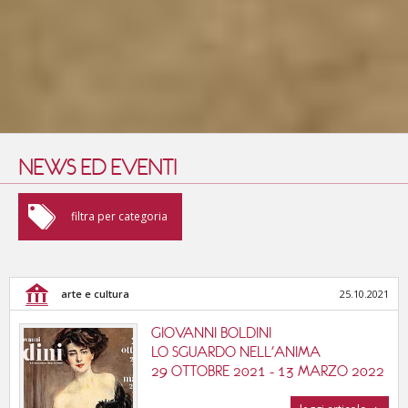
NEWS ED EVENTI
arte e cultura
filtra per categoria
fiere e convegni
arte e cultura
25.10.2021
enogastronomia
GIOVANNI BOLDINI
sport e benessere
LO SGUARDO NELL'ANIMA
29 OTTOBRE 2021 - 13 MARZO 2022
cinema, musica e teatri