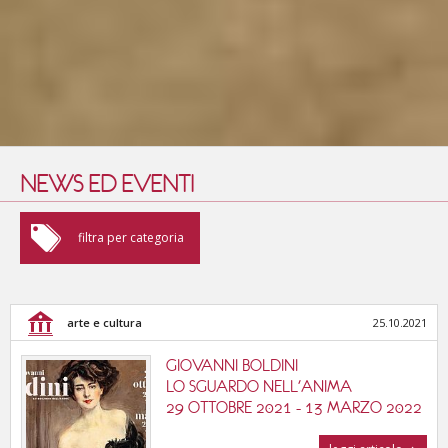
NEWS ED EVENTI
arte e cultura
filtra per categoria
fiere e convegni
arte e cultura
25.10.2021
enogastronomia
GIOVANNI BOLDINI
sport e benessere
LO SGUARDO NELL'ANIMA
29 OTTOBRE 2021 - 13 MARZO 2022
cinema, musica e teatri