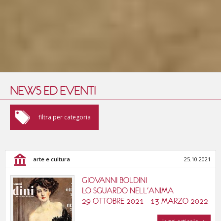
NEWS ED EVENTI
arte e cultura
filtra per categoria
fiere e convegni
arte e cultura
25.10.2021
enogastronomia
GIOVANNI BOLDINI
sport e benessere
LO SGUARDO NELL'ANIMA
29 OTTOBRE 2021 - 13 MARZO 2022
cinema, musica e teatri