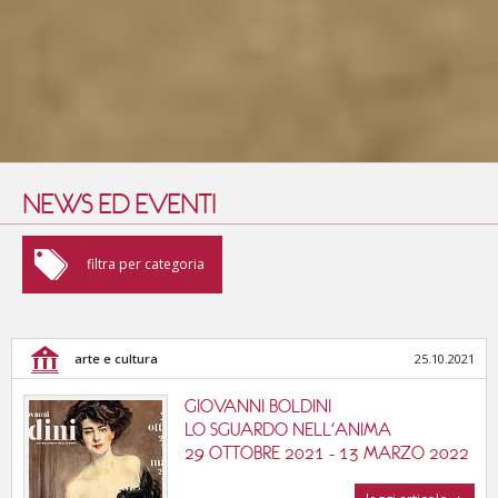
NEWS ED EVENTI
arte e cultura
filtra per categoria
fiere e convegni
arte e cultura
25.10.2021
enogastronomia
GIOVANNI BOLDINI
sport e benessere
LO SGUARDO NELL'ANIMA
29 OTTOBRE 2021 - 13 MARZO 2022
cinema, musica e teatri