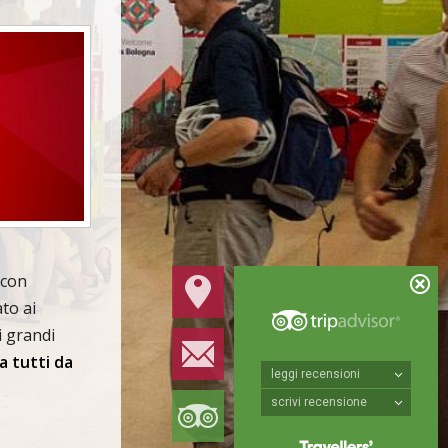
 con
to ai
i grandi
a tutti da
leggi recensioni
scrivi recensione