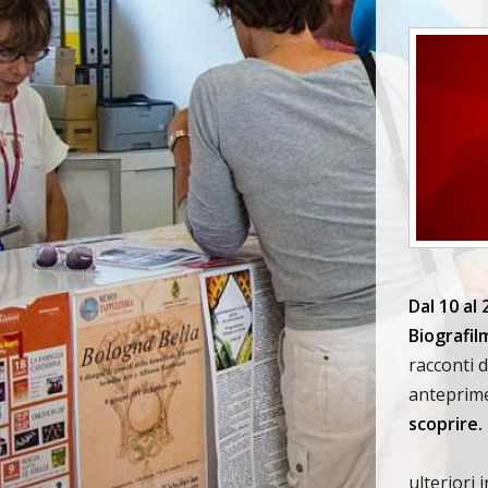
Dal 10 al
Biografil
racconti 
anteprime
scoprire.
ulteriori