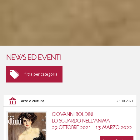
NEWS ED EVENTI
arte e cultura
filtra per categoria
fiere e convegni
arte e cultura
25.10.2021
enogastronomia
GIOVANNI BOLDINI
sport e benessere
LO SGUARDO NELL'ANIMA
29 OTTOBRE 2021 - 13 MARZO 2022
cinema, musica e teatri