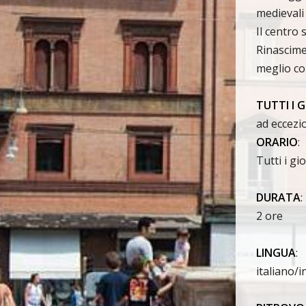
medievali
Il centro 
Rinascime
meglio c
TUTTI I 
ad eccezi
ORARIO
:
Tutti i gi
DURATA
:
2 ore
LINGUA
:
italiano/i